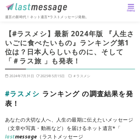
遺言の新時代！ネット遺言*ラストメッセージ発動。
コ
【#ラスメシ】最新 2024年版 『人生さ
ン
いごに食べたいもの』ランキング第1
テ
位は？日本人らしいものに、そして
ン
ツ
「＃ラス旅 」も発表！
へ
移
2024年7月31日
2025年5月15日
＃ラスメシ
動
#ラスメシ
ランキング の調査結果を発
表！
あなたの大切な人へ、人生の最期に伝えたいメッセージ
（文章や写真・動画など）を届けるネット遺言*「
last
message
（ラストメッセージ