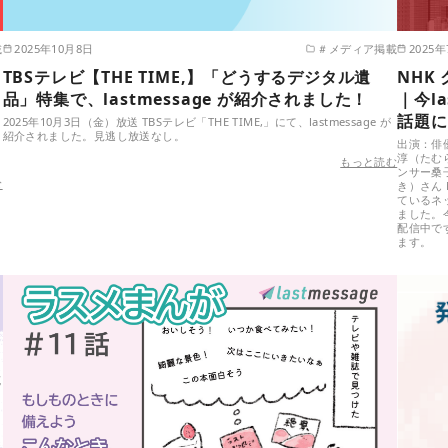
載
2025年10月8日
＃メディア掲載
2025
TBSテレビ【THE TIME,】「どうするデジタル遺
NHK
品」特集で、lastmessage が紹介されました！
｜今l
話題に
2025年10月3日（金）放送 TBSテレビ「THE TIME,」にて、lastmessage が
紹介されました。見逃し放送なし。
出演：俳
淳（たむ
もっと読む
ンサー桑
む
き）さん
ているネッ
ました。
配信中で
ます。