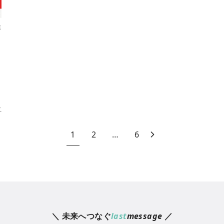
載
む
1
2
…
6
＼ 未来へつなぐ
last
message
／