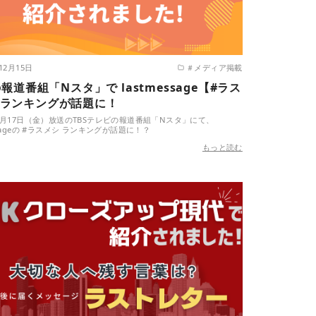
12月15日
＃メディア掲載
の報道番組「Nスタ」で lastmessage【#ラス
ランキングが話題に！
11月17日（金）放送のTBSテレビの報道番組「Nスタ」にて、
essageの #ラスメシ ランキングが話題に！？
もっと読む