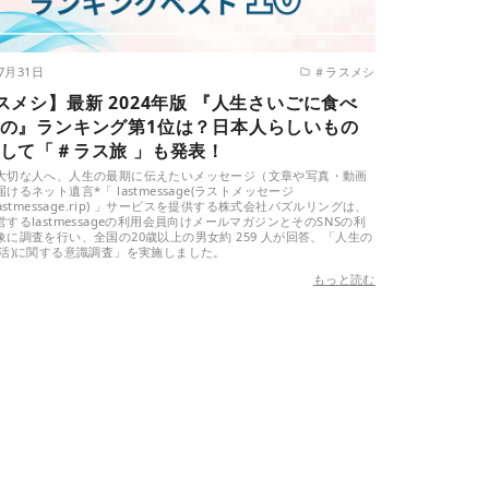
年7月31日
＃ラスメシ
スメシ】最新 2024年版 『人生さいごに食べ
の』ランキング第1位は？日本人らしいもの
して「＃ラス旅 」も発表！
大切な人へ、人生の最期に伝えたいメッセージ（文章や写真・動画
けるネット遺言*「 lastmessage(ラストメッセージ
lastmessage.rip) 」サービスを提供する株式会社パズルリングは、
するlastmessageの利用会員向けメールマガジンとそのSNSの利
象に調査を行い、全国の20歳以上の男女約 259 人が回答、「人生の
終活)に関する意識調査」を実施しました。
もっと読む