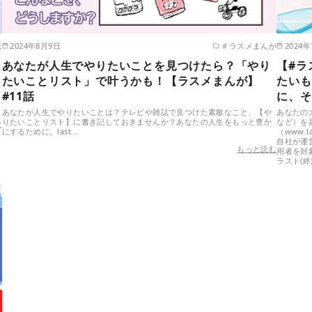
載
2024年8月9日
＃ラスメまんが
2024
あなたが人生でやりたいことを見つけたら？「やり
【#ラ
たいことリスト」で叶うかも！【ラスメまんが】
たいも
#11話
に、そ
あなたが人生でやりたいことは？テレビや雑誌で見つけた素敵なこと、【や
あなたの
りたいことリスト】に書き記しておきませんか？あなたの人生をもっと豊か
など）を届
む
にするために。last…
（www.
自社が運営
もっと読む
用者を対
ラスト(