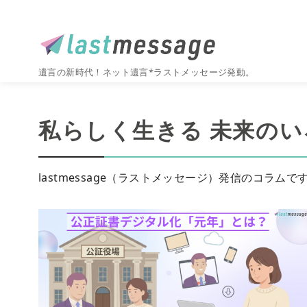
遺言の新時代！ネット遺言*ラストメッセージ発動。
コ
ン
私らしく生きる 未来のい
テ
ン
ツ
lastmessage（ラストメッセージ）発信のコラムで
へ
移
動