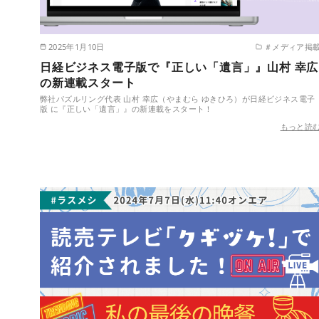
2025年1月10日
＃メディア掲
日経ビジネス電子版で『正しい「遺言」』山村 幸広
の新連載スタート
弊社パズルリング代表 山村 幸広（やまむら ゆきひろ）が日経ビジネス電子
版 に『正しい「遺言」』の新連載をスタート！
もっと読