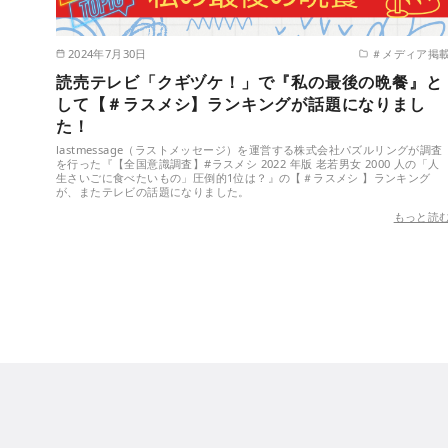
2024年7月30日
＃メディア掲
読売テレビ「クギヅケ！」で『私の最後の晩餐』と
して【＃ラスメシ】ランキングが話題になりまし
た！
lastmessage（ラストメッセージ）を運営する株式会社パズルリングが調査
を行った『【全国意識調査】#ラスメシ 2022 年版 老若男女 2000 人の「人
生さいごに食べたいもの」圧倒的1位は？』の【＃ラスメシ 】ランキング
が、またテレビの話題になりました。
もっと読