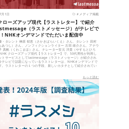
年7月1日
＃メディア掲載
 クローズアップ現代【ラストレター】で紹介
astmessage（ラストメッセージ）がテレビで
！NHKオンデマンドでただいま配信中
優・タレント 榊原 郁恵（さかきばらいくえ）さん、タレント 田村
らあつし）さん、ノンフィクションライター 古田 雄介さん、アナウ
子 真帆（くわこまほ）さん、ナレーター安元 洋貴（やすもとひろ
 NHK クローズアップ現代【ラストレター】で、50代男性が利用し
トサービスとしてlastmessage（ラストメッセージ）が紹介され
今テレビで話題になっているラストレターは、NHKオンデマンドで
す。ラストレターの１つの手段、新しいカタチとして紹介されてい
もっと読む