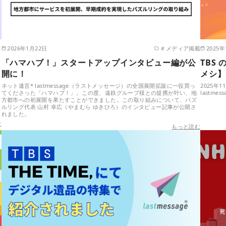
ス
2026年1月22日
＃メディア掲載
2025年
「ハマハブ！」スタートアップインタビュー編が公
TBS 
開に！
メシ】
ネット遺言* lastmessage（ラストメッセージ）の全国展開拡販に一役買っ
2025年
てくださった「ハマハブ！」。この度、遠鉄グループ様との提携が叶い、地
lastm
方都市への初展開を果たすことができました。この取り組みについて、パズ
ルリング代表 山村 幸広（やまむら ゆきひろ）のインタビュー記事が公開さ
れました。
む
もっと読む