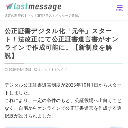
遺言の新時代！ネット遺言*ラストメッセージ発動。
コ
公正証書デジタル化「元年」スター
ン
ト！法改正にて公正証書遺言書がオン
テ
ラインで作成可能に。【新制度を解
ン
ツ
説】
へ
移
2026年4月15日
# ホットトピックス
動
デジタル公正証書遺言制度が2025年10月1日からスター
トしました。
これにより、一定の条件のもと、公証役場へ出向くこと
なく、自宅からオンラインで公正証書遺言を作成する選
択肢が設けられました。