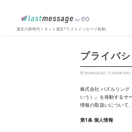
遺言の新時代！ネット遺言*ラストメッセージ発動。
コ
ン
プライバシ
テ
ン
ツ
2024年6月4日
2025年10月
へ
移
株式会社 パズルリン
動
いう）』を発動するサ
情報の取扱いについて
第1条 個人情報