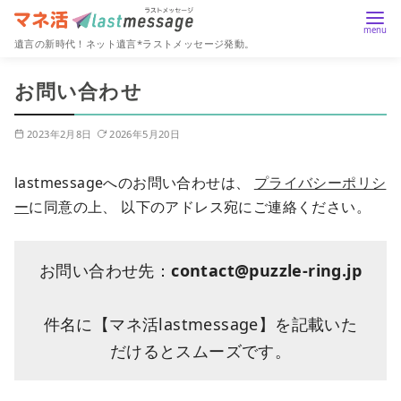
遺言の新時代！ネット遺言*ラストメッセージ発動。
コ
お問い合わせ
ン
テ
2023年2月8日
2026年5月20日
ン
ツ
lastmessageへのお問い合わせは、
プライバシーポリシ
へ
ー
に同意の上、 以下のアドレス宛にご連絡ください。
移
動
お問い合わせ先：
contact@puzzle-ring.jp
件名に【マネ活lastmessage】を記載いた
だけるとスムーズです。