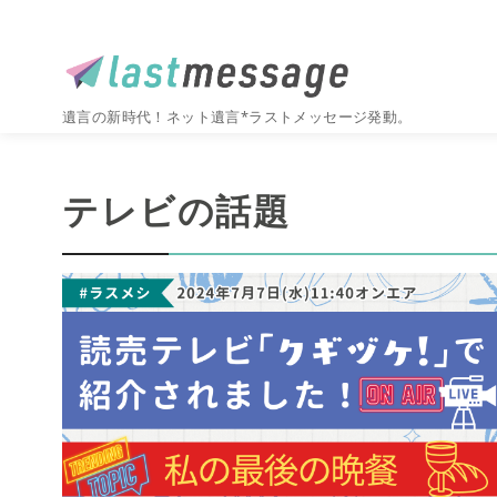
遺言の新時代！ネット遺言*ラストメッセージ発動。
コ
ン
テレビの話題
テ
ン
ツ
へ
移
動