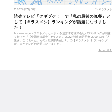
2024年7月30日
＃ラスメ
読売テレビ「クギヅケ！」で『私の最後の晩餐』と
して【＃ラスメシ】ランキングが話題になりまし
た！
lastmessage（ラストメッセージ）を運営する株式会社パズルリングが調査
を行った『【全国意識調査】#ラスメシ 2022 年版 老若男女 2000 人の「人
生さいごに食べたいもの」圧倒的1位は？』の【＃ラスメシ 】ランキング
が、またテレビの話題になりました。
もっと読