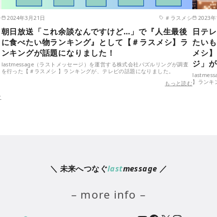
シ
2024年3月21日
＃ラスメシ
2023
朝日放送「これ余談なんですけど…」で『人生最後
日テレ
に食べたい物ランキング』として【＃ラスメシ】ラ
たいも
ンキングが話題になりました！
メシ】
ジ」が
lastmessage（ラストメッセージ）を運営する株式会社パズルリングが調査
を行った【＃ラスメシ 】ランキングが、テレビの話題になりました。
lastm
】ランキ
もっと読む
む
＼ 未来へつなぐ
last
message
／
– more info –