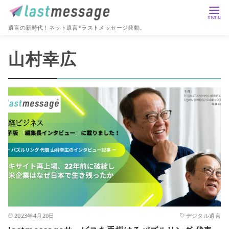
遺言の新時代！ネット遺言*ラストメッセージ発動。
コ
山村幸広
ン
テ
ン
ツ
へ
移
動
2023年4月20日
デジタル遺言