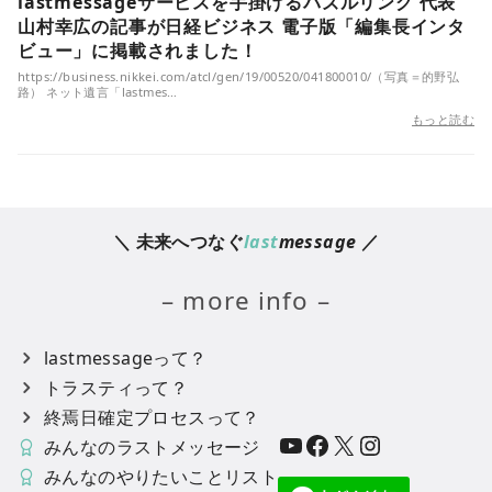
lastmessageサービスを手掛けるパズルリング 代表
山村幸広の記事が日経ビジネス 電子版「編集長インタ
ビュー」に掲載されました！
https://business.nikkei.com/atcl/gen/19/00520/041800010/（写真＝的野弘
路） ネット遺言「lastmes…
もっと読む
＼ 未来へつなぐ
last
message
／
– more info –
lastmessageって？
トラスティって？
終焉日確定プロセスって？
YouTube
Facebook
X
Instagram
みんなのラストメッセージ
みんなのやりたいことリスト