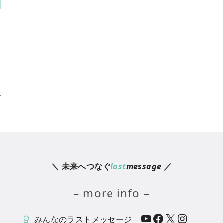
ス
む
＼ 未来へつなぐ
last
message
／
– more info –
YouTube
Facebook
X
Instagram
みんなのラストメッセージ