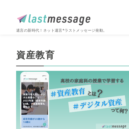
遺言の新時代！ネット遺言*ラストメッセージ発動。
コ
ン
資産教育
テ
ン
ツ
へ
移
動