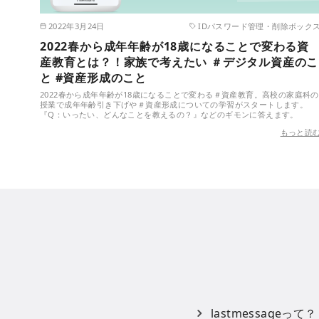
2022年3月24日
IDパスワード管理・削除ボック
2022春から成年年齢が18歳になることで変わる資
産教育とは？！家族で考えたい ＃デジタル資産のこ
と #資産形成のこと
2022春から成年年齢が18歳になることで変わる＃資産教育。高校の家庭科の
授業で成年年齢引き下げや＃資産形成についての学習がスタートします。
『Q：いったい、どんなことを教えるの？』などのギモンに答えます。
もっと読
lastmessageって？